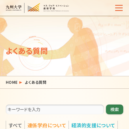
Home
概要
よくある質問
学生生活
サポート体制
入試情報
HOME
よくある質問
イベント・セミナー
活動報告
検索
よくある質問
お問い合わせ
サイトマップ
アクセス
すべて
連係学府について
経済的支援について
リンク
検索