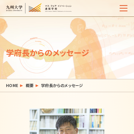
Home
概要
学府長からのメッセージ
学生生活
サポート体制
入試情報
HOME
概要
学府長からのメッセージ
イベント・セミナー
活動報告
よくある質問
お問い合わせ
サイトマップ
アクセス
リンク
検索