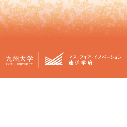
概要
学生生活
マス・フォア・イノベーション連係
カリキュラム
学府（JGMI）について
授業日程
学府長からのメッセージ
各種証明書
担当教員
３ポリシー・博士学位論文審査
マス・フォア・イノベーション卓越
基準
大学院プログラム（GPMI）につ
バーチャル事務室（Moodle）