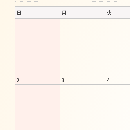
日
月
火
2
3
4