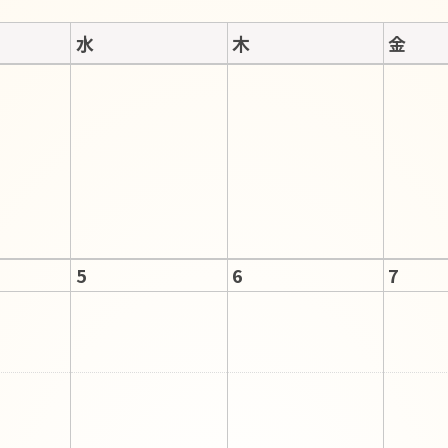
水
木
金
5
6
7