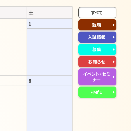
土
すべて
1
就職
入試情報
募集
お知らせ
イベント・セミ
8
ナー
ＦＭｆＩ