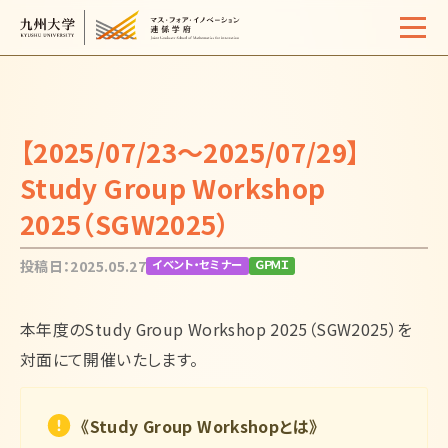
Home
概要
【2025/07/23～2025/07/29】
学生生活
Study Group Workshop
2025（SGW2025）
サポート体制
入試情報
投稿日：2025.05.27
イベント・セミナー
ＧＰＭＩ
イベント・セミナー
本年度のStudy Group Workshop 2025（SGW2025）を
活動報告
対面にて開催いたします。
よくある質問
お問い合わせ
サイトマップ
アクセス
《Study Group Workshopとは》
リンク
検索