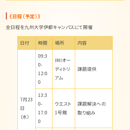
《日程（予定）》
全日程を九州大学伊都キャンパスにて開催
日付
時間
場所
内容
09:3
IMIオー
0-
ディトリ
課題提供
12:0
アム
0
13:3
7月23
課題解決への
0-
ウエスト
日
17:0
1号館
取り組み
（水）
0