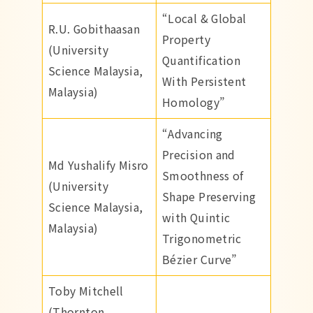
“Local & Global
R.U. Gobithaasan
Property
(University
Quantification
Science Malaysia,
With Persistent
Malaysia)
Homology”
“Advancing
Precision and
Md Yushalify Misro
Smoothness of
(University
Shape Preserving
Science Malaysia,
with Quintic
Malaysia)
Trigonometric
Bézier Curve”
Toby Mitchell
(Thornton