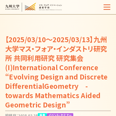
Home
概要
【2025/03/10～2025/03/13】九州
学生生活
大学マス・フォア・インダストリ研究
所 共同利用研究 研究集会
サポート体制
(I)International Conference
入試情報
“Evolving Design and Discrete
イベント・セミナー
DifferentialGeometry -
活動報告
towards Mathematics Aided
よくある質問
お問い合わせ
Geometric Design”
サイトマップ
アクセス
リンク
検索
投稿日：2025.02.25
募集
イベント・セミナー