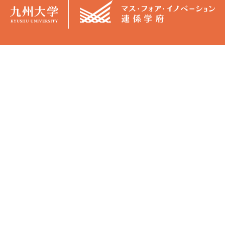
概要
学生生活
マス・フォア・イノベーション連係
カリキュラム
学府（JGMI）について
授業日程
学府長からのメッセージ
各種証明書
担当教員
３ポリシー・博士学位論文審査
マス・フォア・イノベーション卓越
基準
大学院プログラム（GPMI）につ
バーチャル事務室（Moodle）
いて
サポート体制
入試情報
経済的支援
募集要項
卓越社会人博士課程制度
説明会情報
イベント・セミナー
活動報告
集中講義・勉強会
出版物