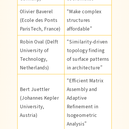
Olivier Baverel
“Make complex
(Ecole des Ponts
structures
ParisTech, France)
affordable”
Robin Oval (Delft
“Similarity-driven
University of
topology finding
Technology,
of surface patterns
Netherlands)
in architecture”
“Efficient Matrix
Bert Juettler
Assembly and
(Johannes Kepler
Adaptive
University,
Refinement in
Austria)
Isogeometric
Analysis”