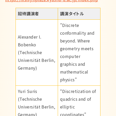
招待講演者
講演タイトル
”Discrete
conformality and
Alexander I.
beyond. Where
Bobenko
geometry meets
(Technische
computer
Universität Berlin,
graphics and
Germany)
mathematical
physics”
Yuri Suris
“Discretization of
(Technische
quadrics and of
Universität Berlin,
elliptic
Germany)
coordinates”