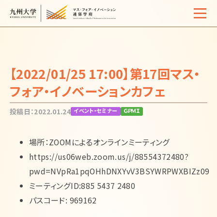
Home
概要
【2022/01/25 17:00】第17回マス・
学生生活
フォア・イノベーションカフェ
サポート体制
投稿日：2022.01.24
イベント・セミナー
ＧＰＭＩ
入試情報
場所：ZOOMによるオンラインミーティング
イベント・セミナー
https://us06web.zoom.us/j/88554372480?
活動報告
pwd=NVpRa1pqOHhDNXYvV3BSYWRPWXBIZz09
ミーティングID:885 5437 2480
よくある質問
お問い合わせ
サイトマップ
アクセス
パスコード: 969162
リンク
検索