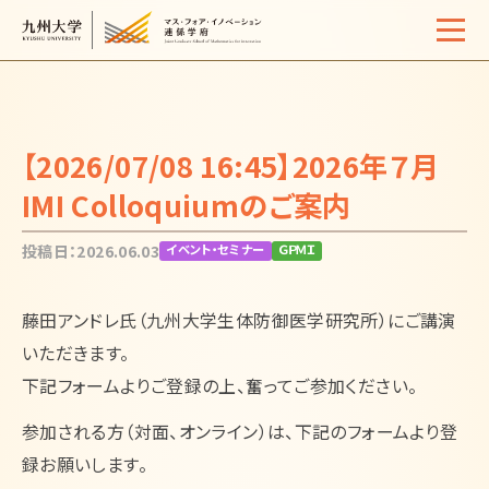
Home
概要
【2026/07/08 16:45】2026年７月
学生生活
IMI Colloquiumのご案内
サポート体制
投稿日：2026.06.03
イベント・セミナー
ＧＰＭＩ
入試情報
藤田アンドレ氏（九州大学生体防御医学研究所）にご講演
イベント・セミナー
いただきます。
活動報告
下記フォームよりご登録の上、奮ってご参加ください。
よくある質問
お問い合わせ
参加される方（対面、オンライン）は、下記のフォームより登
サイトマップ
アクセス
録お願いします。
リンク
検索