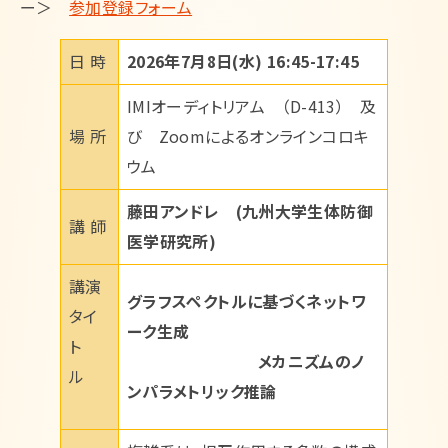
ー＞
参加登録フォーム
English
日 時
2026年7月8日(水) 16:45-17:45
IMIオーディトリアム （D-413） 及
場 所
び Zoomによるオンラインコロキ
ウム
藤田アンドレ (九州大学生体防御
講 師
医学研究所)
講演
グラフスペクトルに基づくネットワ
タイ
ーク生成
ト
メカニズムのノ
ル
ンパラメトリック推論