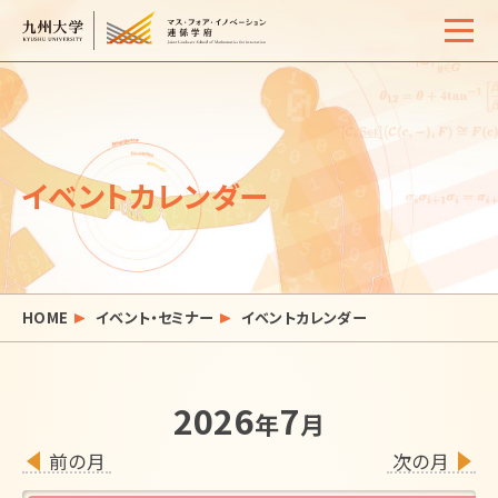
Home
概要
イベントカレンダー
学生生活
サポート体制
入試情報
HOME
イベント・セミナー
イベントカレンダー
イベント・セミナー
活動報告
2026
7
年
月
よくある質問
お問い合わせ
サイトマップ
アクセス
前の月
次の月
リンク
検索