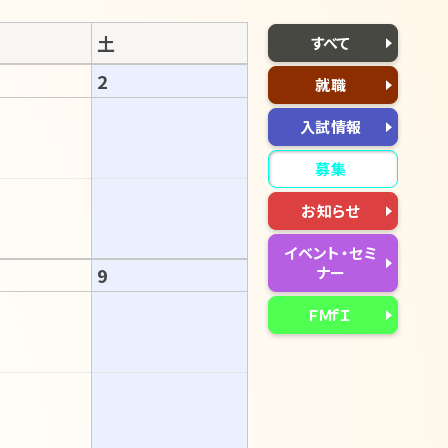
土
すべて
2
就職
入試情報
募集
お知らせ
イベント・セミ
9
ナー
ＦＭｆＩ