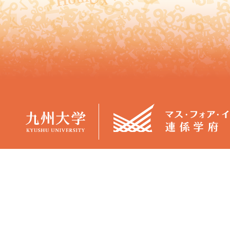
概要
学生生活
マス・フォア・イノベーション
カリキュラム
連係学府（JGMI）について
授業日程
学府長からのメッセージ
各種証明書
担当教員
３ポリシー・博士学位論文審
マス・フォア・イノベーション
査基準
卓越大学院プログラム
バーチャル事務室