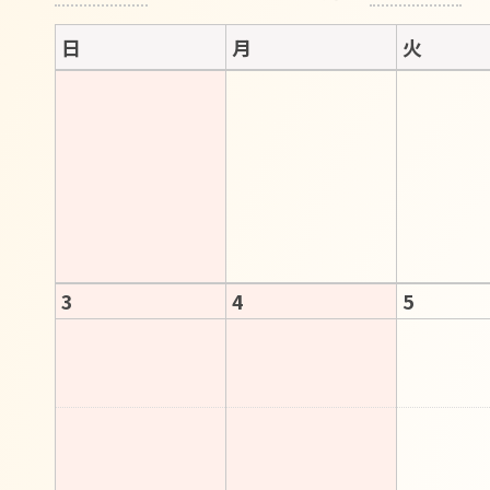
日
月
火
3
4
5