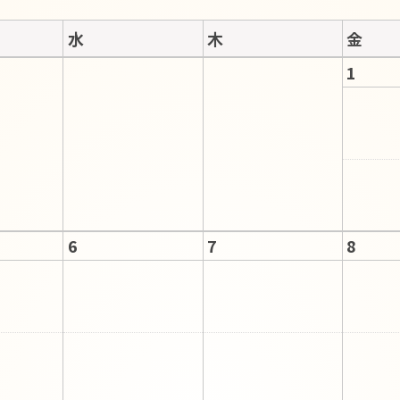
水
木
金
1
6
7
8