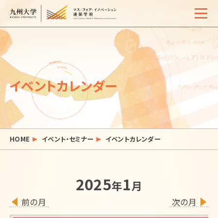
Home
概要
イベントカレンダー
学生生活
サポート体制
入試情報
HOME
イベント・セミナー
イベントカレンダー
イベント・セミナー
活動報告
2025
1
年
月
よくある質問
お問い合わせ
サイトマップ
アクセス
前の月
次の月
リンク
検索